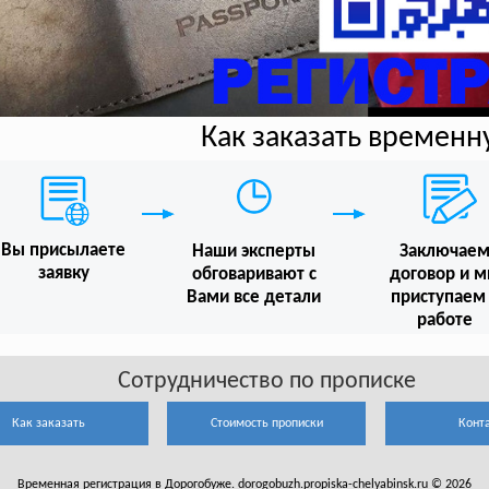
Как заказать времен
Вы присылаете
Наши эксперты
Заключае
заявку
обговаривают с
договор и 
Вами все детали
приступаем
работе
Сотрудничество по прописке
Как заказать
Стоимость прописки
Конт
Временная регистрация в Дорогобуже. dorogobuzh.propiska-chelyabinsk.ru © 2026