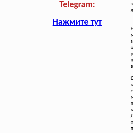
Telegram:
з
л
Нажмите тут
Н
м
з
п
в
к
п
к
Д
о