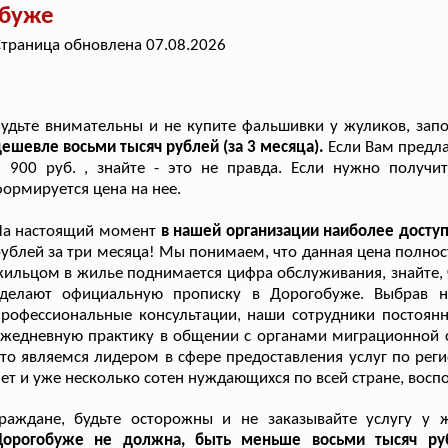
обуже
траница обновлена 07.08.2026
удьте внимательны и не купите фальшивки у жуликов, за
ешевле восьми тысяч рублей (за 3 месяца).
Если Вам предл
 900 руб. , знайте - это не правда. Если нужно получи
ормируется цена на нее.
На настоящий момент
в нашей организации наиболее досту
ублей за три месяца! Мы понимаем, что данная цена полнос
ильцом в жилье поднимается цифра обслуживания, знайте, ч
сделают официальную прописку в Дорогобуже. Выбрав н
рофессиональные консультации, наши сотрудники постоянн
жедневную практику в общении с органами миграционной с
то являемся лидером в сфере предоставления услуг по рег
ет и уже несколько сотен нуждающихся по всей стране, вос
Граждане, будьте осторожны и не заказывайте услугу у
Дорогобуже не должна, быть меньше восьми тысяч руб