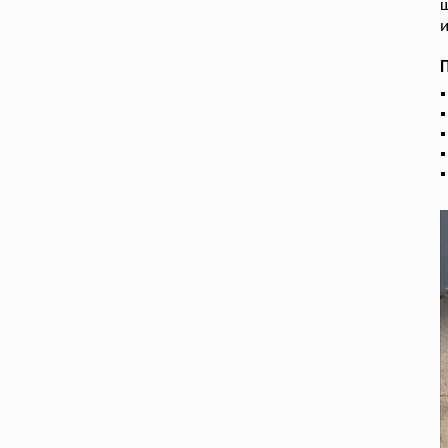
ш
и
П