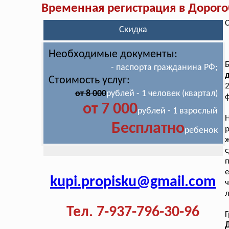
Временная регистрация в Дорог
С
Скидка
Необходимые документы:
Б
- паспорта гражданина РФ;
д
Стоимость услуг:
2
от 8 000
рублей - 1 человек (квартал)
ф
от 7 000
рублей - 1 взрослый
Бесплатно
р
ребенок
ж
п
е
kupi.propisku@gmail.com
ч
л
Тел. 7-937-796-30-96