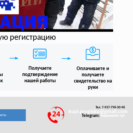
ную регистрацию
м
Получаете
Оплачиваете и
мы
подтверждение
получаете
 к
нашей работы
свидетельство на
руки
Тел. 7-937-796-30-96
kupi.propisku@gmail.com
акты
Telegram:
Нажмите тут