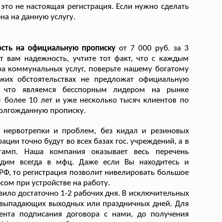
- это не настоящая регистрация. Если нужно сделать
на на данную услугу.
ость на официальную прописку
от 7 000 руб. за 3
т вам надежность, учтите тот факт, что с каждым
а коммунальных услуг, поверьте нашему богатому
ких обстоятельствах не предложат официальную
, что являемся бесспорным лидером на рынке
 более 10 лет и уже несколько тысяч клиентов по
долгожданную прописку.
 нервотрепки и проблем, без кидал и резиновых
ации точно будут во всех базах гос. учреждений, а в
штамп. Наша компания оказывает весь перечень
одим всегда в мфц. Даже если Вы находитесь и
 РФ, то регистрация позволит нивелировать большое
ом при устройстве на работу.
ило достаточно 1-2 рабочих дня. В исключительных
а выпадающих выходных или праздничных дней. Для
ента подписания договора с нами, до получения