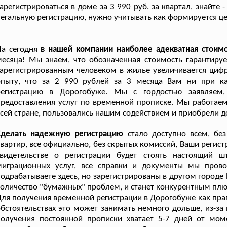
арегистрироваться в доме за 3 990 руб. за квартал, знайте 
егальную регистрацию, нужно учитывать как формируется це
а сегодня
в нашей компании наиболее адекватная стоим
есяца! Мы знаем, что обозначенная стоимость гарантируе
арегистрированным человеком в жилье увеличивается цифр
опыту, что за 2 990 рублей за 3 месяца Вам ни при ка
регистрацию в Дорогобуже. Мы с гордостью заявляем
редоставления услуг по временной прописке. Мы работаем
сей стране, пользовались нашим содействием и приобрели 
Сделать надежную регистрацию
стало доступно всем, без
вартир, все официально, без скрытых комиссий, Ваши регистр
свидетельстве о регистрации будет стоять настоящий 
миграционных услуг, все справки и документы мы пров
одрабатываете здесь, но зарегистрированы в другом городе
оличество "бумажных" проблем, и станет конкурентным плюс
ля получения временной регистрации в Дорогобуже как прав
бстоятельствах это может занимать немного дольше, из-з
получения постоянной прописки хватает 5-7 дней от мом