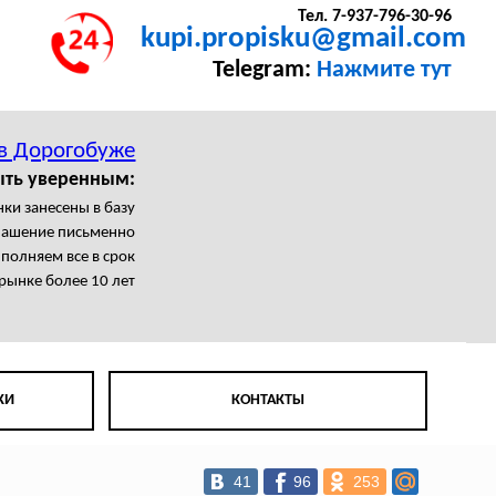
Тел. 7-937-796-30-96
kupi.propisku@gmail.com
Telegram:
Нажмите тут
в Дорогобуже
ыть уверенным:
нки занесены в базу
лашение письменно
полняем все в срок
рынке более 10 лет
КИ
КОНТАКТЫ
41
96
253